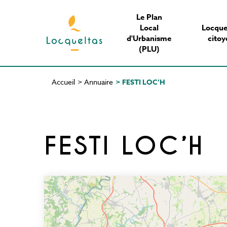
Aller
Le Plan
au
Local
Locque
contenu
d'Urbanisme
citoy
principal
(PLU)
Accueil
>
Annuaire
>
FESTI LOC’H
Fil
d'Ariane
FESTI LOC’H