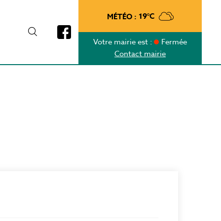
MÉTÉO :
19°C
Votre mairie est :
Fermée
Contact mairie