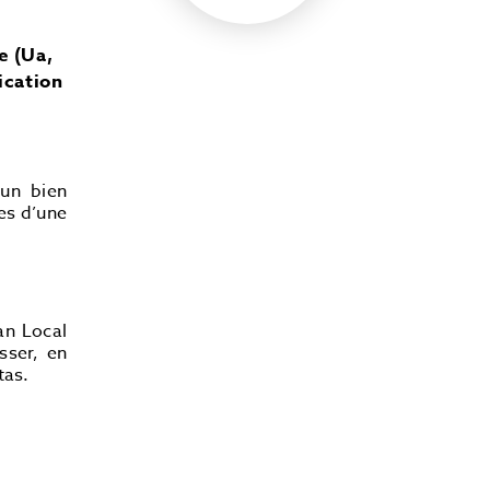
e (Ua,
ication
 un bien
es d’une
an Local
sser, en
tas.