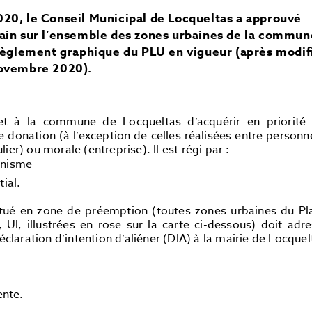
020, le Conseil Municipal de Locqueltas a approuvé
bain sur l’ensemble des zones urbaines de la commun
 règlement graphique du PLU en vigueur (après modif
novembre 2020).
t à la commune de Locqueltas d’acquérir en priorité
ne
donation
(à l’exception de celles réalisées entre personn
er) ou morale (entreprise). Il est régi par :
banisme
ial.
situé en zone de préemption (toutes zones urbaines du Pl
Ul, illustrées en rose sur la carte ci-dessous) doit adre
aration d’intention d’aliéner (DIA) à la mairie de Locquel
ente.