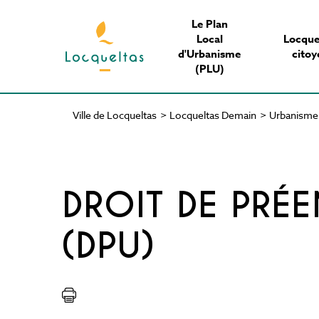
Aller
Le Plan
au
Local
Locque
contenu
d'Urbanisme
citoy
principal
(PLU)
Ville de Locqueltas
>
Locqueltas Demain
>
Urbanisme
Fil
d'Ariane
DROIT DE PRÉ
(DPU)