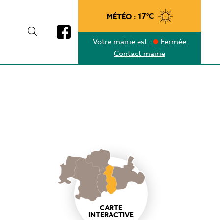
MÉTÉO :
17°C
Votre mairie est :
Fermée
Contact mairie
CARTE
INTERACTIVE