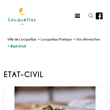
Aller
au
contenu
principal
Ville de Locqueltas
>
Locqueltas Pratique
>
Vos démarches
Fil
>
Etat-Civil
d'Ariane
ETAT-CIVIL