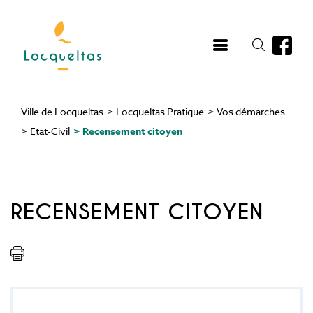
Aller
au
contenu
principal
Ville de Locqueltas
>
Locqueltas Pratique
>
Vos démarches
Fil
>
Etat-Civil
>
Recensement citoyen
d'Ariane
RECENSEMENT CITOYEN